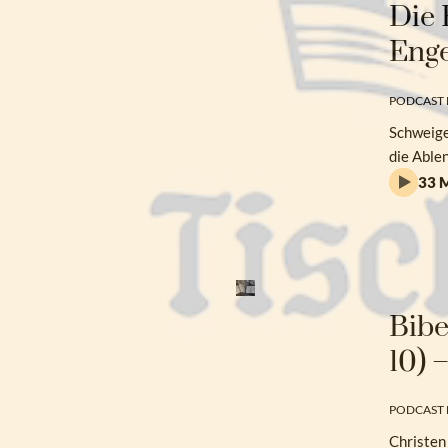
Die 
Enge
PODCAST 
Schweigen
die Able
33 M
Bibe
10) 
PODCAST 
Christen 