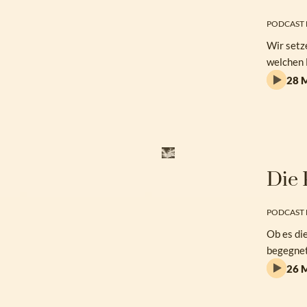
PODCAST 
Wir setz
welchen 
28 M
Die 
PODCAST 
Ob es die
begegnet
26 M