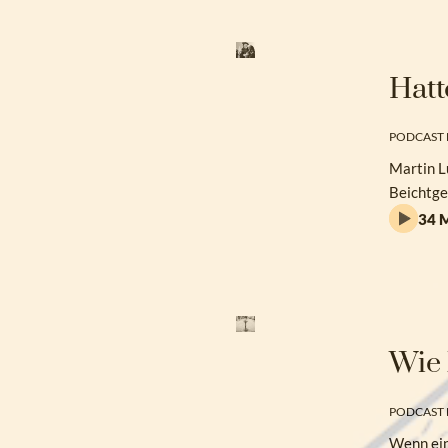
Hatt
PODCAST 
Martin L
Beichtge
34 M
Wie 
PODCAST 
Wenn ein