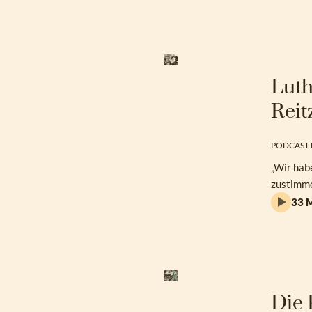
Luth
Reit
PODCAST 
„Wir hab
zustimme
33 M
Die 