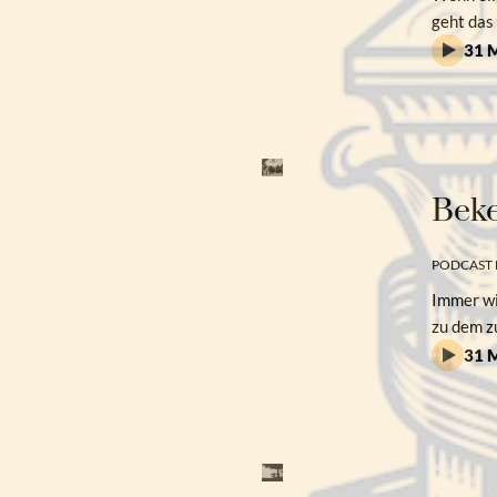
geht das
31 M
Beke
PODCAST 
Immer wi
zu dem z
31 M