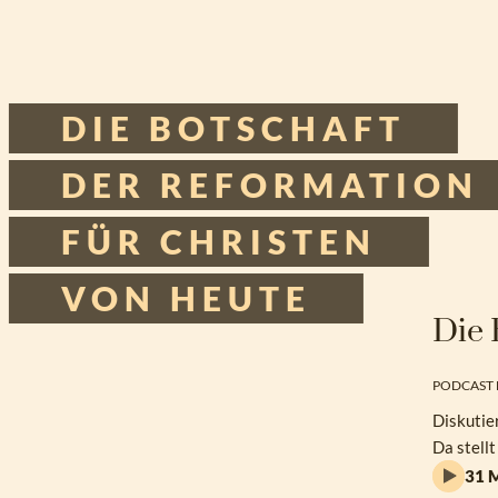
Zum
Inhalt
DIE BOTSCHAFT
springen
DER REFORMATION
Tischgespräche
FÜR CHRISTEN
Podcast
VON HEUTE
Die 
PODCAST 
Diskutie
Da stellt
31 M