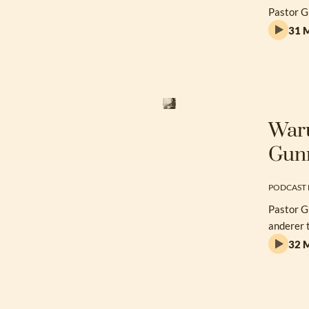
Pastor G
31 M
Waru
Gun
PODCAST 
Pastor G
anderer 
32 M