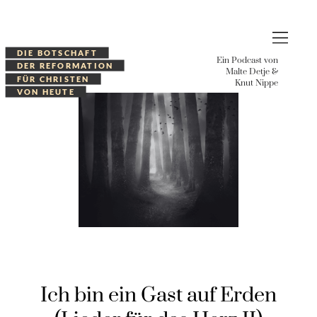
Zum
Inhalt
springen
DIE BOTSCHAFT
Ein Podcast von
DER REFORMATION
Malte Detje &
Tischgespräche
FÜR CHRISTEN
Knut Nippe
VON HEUTE
Podcast
Ich bin ein Gast auf Erden