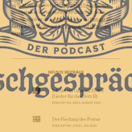
im SCM Verlag sein Buch
„Im Zweifel für Gott“
, das
inzwischen in vierter Auflage erhältlich ist. Seine
Predigten könnt ihr auf
Youtube
oder als
Podcast
hören.
Gerne könnt ihr ihm auf
X
,
Facebook
und
Instagram
folgen.
NEUSTE BEITRÄGE
Ich bin ein Gast auf Erden
(Lieder für das Herz II)
PODCAST NO. 220
|
4. AUGUST 2026
Der Fischzug des Petrus
PODCAST NO. 219
|
21. JULI 2026