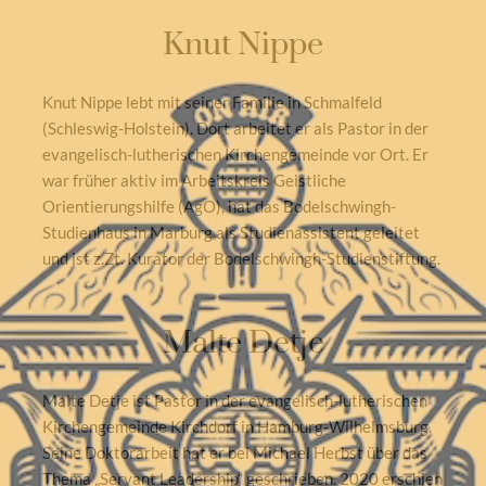
Knut Nippe
Knut Nippe lebt mit seiner Familie in Schmalfeld
(Schleswig-Holstein). Dort arbeitet er als Pastor in der
evangelisch-lutherischen Kirchengemeinde vor Ort. Er
war früher aktiv im Arbeitskreis Geistliche
Orientierungshilfe (AgO), hat das Bodelschwingh-
Studienhaus in Marburg als Studienassistent geleitet
und ist z.Zt. Kurator der Bodelschwingh-Studienstiftung.
Malte Detje
Malte Detje ist Pastor in der evangelisch-lutherischen
Kirchengemeinde Kirchdorf in Hamburg-Wilhelmsburg.
Seine Doktorarbeit hat er bei Michael Herbst über das
Thema „Servant Leadership“ geschrieben. 2020 erschien