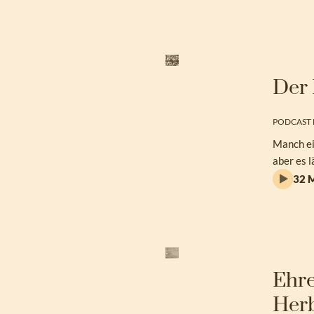
Der 
PODCAST 
Manch ei
aber es l
32 M
Ehre
Herb