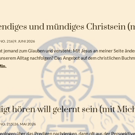
ndiges und mündiges Christsein (m
NO. 216
|
9. JUNI 2026
 jemand zum Glauben und versteht: Mit Jesus an meiner Seite änder
 unserem Alltag nachfolgen? Das Angebot auf dem christlichen Buch
in.
igt hören will gelernt sein (mit Mic
NO. 215
|
26. MAI 2026
ologen über das Predigen nachdenken, dann oft aus der Perspektive 