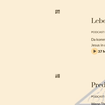
Lebe
PODCAST 
Da kommt
Jesus in
37 M
Pred
PODCAST 
Wenn The