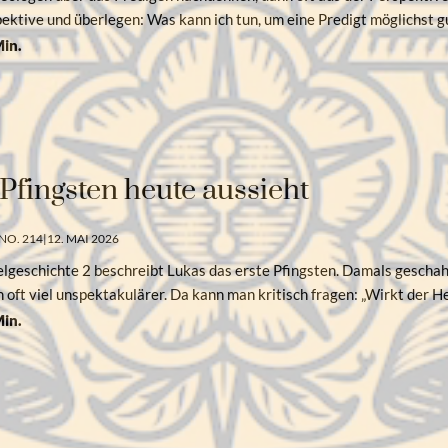
pektive und überlegen: Was kann ich tun, um eine Predigt möglichst 
in.
Pfingsten heute aussieht
NO. 214
|
12. MAI 2026
elgeschichte 2 beschreibt Lukas das erste Pfingsten. Damals gescha
 oft viel unspektakulärer. Da kann man kritisch fragen: „Wirkt der H
in.