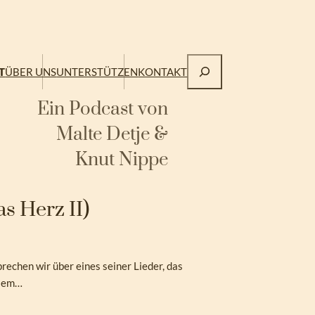
Suchen
T
ÜBER UNS
UNTERSTÜTZEN
KONTAKT
Ein Podcast von
Malte Detje &
Knut Nippe
as Herz II)
rechen wir über eines seiner Lieder, das
elem…