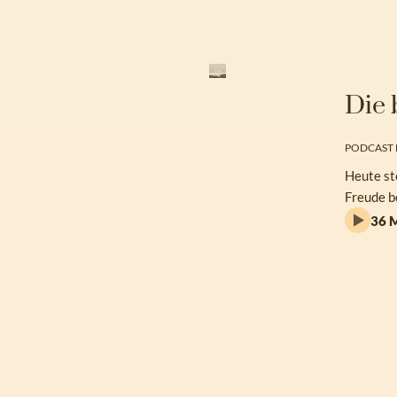
Die 
PODCAST 
Heute ste
Freude b
36 M