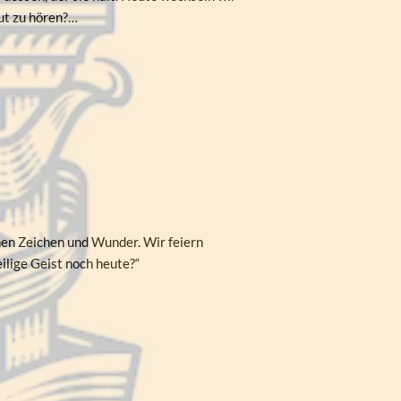
gut zu hören?…
hen Zeichen und Wunder. Wir feiern
eilige Geist noch heute?“