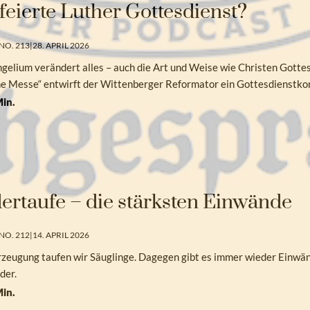
feierte Luther Gottesdienst?
NO. 213
|
28. APRIL 2026
elium verändert alles – auch die Art und Weise wie Christen Gottesdi
e Messe“ entwirft der Wittenberger Reformator ein Gottesdienstkonz
in.
ertaufe – die stärksten Einwände
NO. 212
|
14. APRIL 2026
zeugung taufen wir Säuglinge. Dagegen gibt es immer wieder Einwänd
der.
in.