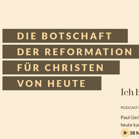
Zum
Inhalt
DIE BOTSCHAFT
springen
DER REFORMATION
Tischgespräche
FÜR CHRISTEN
Podcast
VON HEUTE
Ich 
PODCAST 
Paul Ger
heute ka
38 M