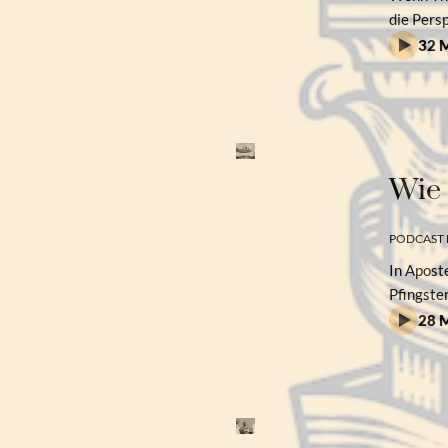
die Pers
32 M
Wie 
PODCAST 
In Apost
Pfingsten
28 M