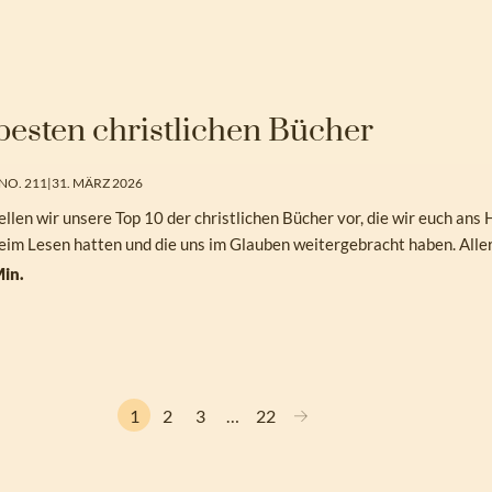
besten christlichen Bücher
NO. 211
|
31. MÄRZ 2026
llen wir unsere Top 10 der christlichen Bücher vor, die wir euch ans
eim Lesen hatten und die uns im Glauben weitergebracht haben. All
in.
→
1
2
3
…
22