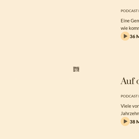
PODCAST 
Eine Geme
wie komm
36 M
Auf 
PODCAST 
Viele vo
Jahrzehn
38 M