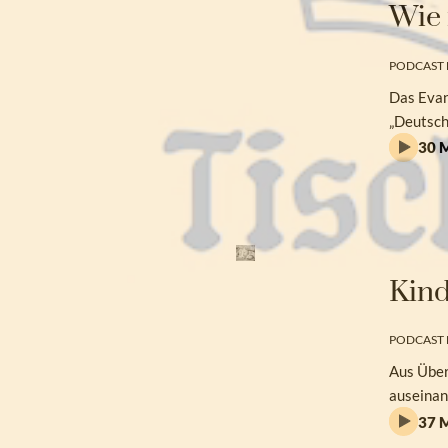
Wie 
PODCAST 
Das Evang
„Deutsch
30 M
Kind
PODCAST 
Aus Über
auseinan
37 M