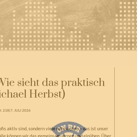
ie sieht das praktisch
ichael Herbst)
. 218
|
7. JULI 2026
fis aktiv sind, sondern viele mitmachen – das ist unser
Wie können wir das gemeinsam lernen und einüben. Über