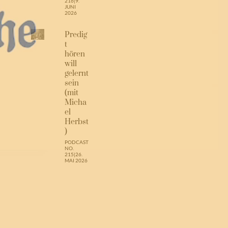
216
|
9.
JUNI
2026
Predig
t
hören
will
gelernt
sein
(mit
Micha
el
Herbst
)
PODCAST
NO.
215
|
26.
MAI 2026