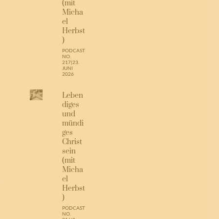
(mit
Micha
el
Herbst
)
PODCAST
NO.
217
|
23.
JUNI
2026
Leben
diges
und
mündi
ges
Christ
sein
(mit
Micha
el
Herbst
)
PODCAST
NO.