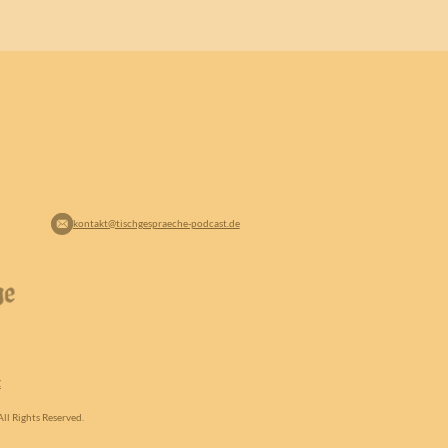
kontakt@tischgespraeche-podcast.de
Z
ll Rights Reserved.