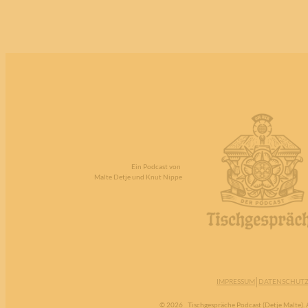
Ein Podcast von
Malte Detje und Knut Nippe
|
IMPRESSUM
DATENSCHUT
© 2026
Tischgespräche Podcast (Detje Malte). A