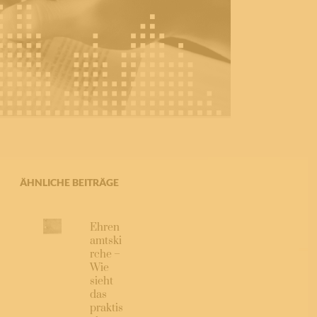
ÄHNLICHE BEITRÄGE
Ehren
amtski
rche –
Wie
sieht
das
praktis