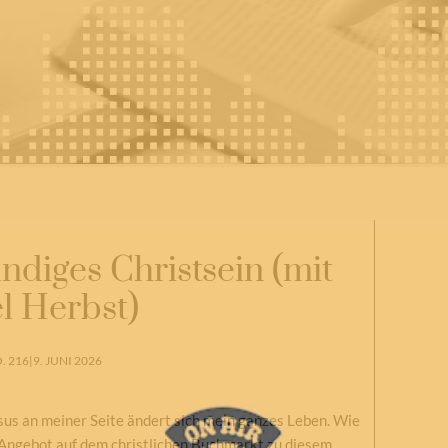
diges Christsein (mit
l Herbst)
. 216
|
9. JUNI 2026
us an meiner Seite ändert sich mein ganzes Leben. Wie
 Angebot auf dem christlichen Buchmarkt zu diesem