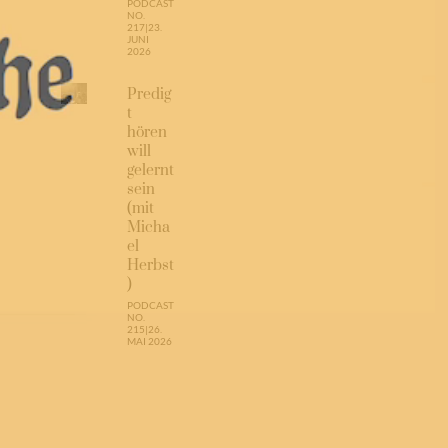
PODCAST
NO.
217
|
23.
JUNI
2026
Predig
t
hören
will
gelernt
sein
(mit
Micha
el
Herbst
)
PODCAST
NO.
215
|
26.
MAI 2026