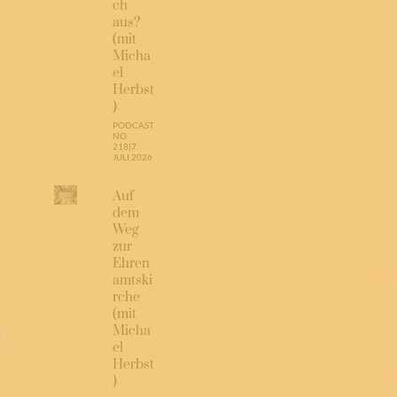
ch
aus?
(mit
Micha
el
Herbst
)
PODCAST
NO.
218
|
7.
JULI 2026
Auf
dem
Weg
zur
Ehren
amtski
rche
(mit
Micha
el
Herbst
)