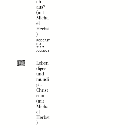
ch
aus?
(mit
Micha
el
Herbst
)
PODCAST
NO.
218
|
7.
JULI 2026
Leben
diges
und
mündi
ges
Christ
sein
(mit
Micha
el
Herbst
)