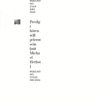
PODCAST
NO.
216
|
9.
JUNI
2026
Predig
t
hören
will
gelernt
sein
(mit
Micha
el
Herbst
)
PODCAST
NO.
215
|
26.
MAI 2026