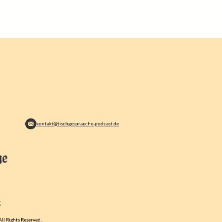
kontakt@tischgespraeche-podcast.de
Z
ll Rights Reserved.