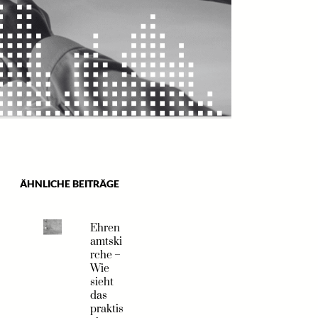
ÄHNLICHE BEITRÄGE
Ehren
amtski
rche –
Wie
sieht
das
praktis