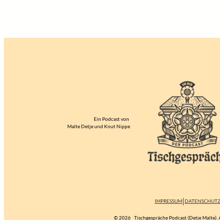
Ein Podcast von
Malte Detje und Knut Nippe
|
IMPRESSUM
DATENSCHUT
© 2026
Tischgespräche Podcast (Detje Malte). A