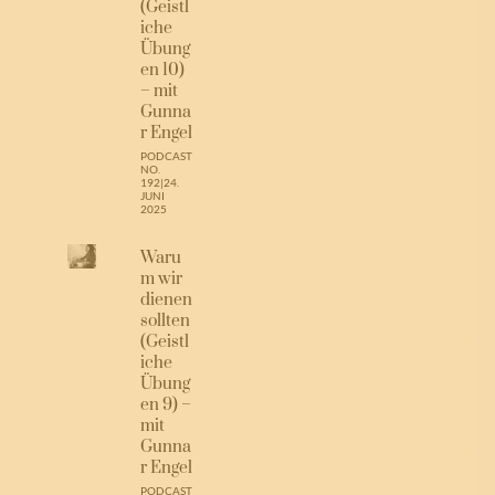
(Geistl
iche
Übung
en 10)
– mit
Gunna
r Engel
PODCAST
NO.
192
|
24.
JUNI
2025
Waru
m wir
dienen
sollten
(Geistl
iche
Übung
en 9) –
mit
Gunna
r Engel
PODCAST