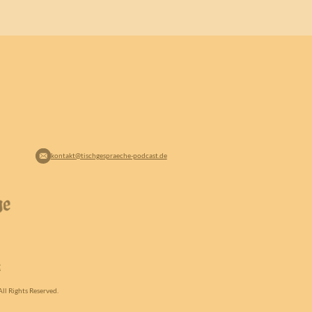
kontakt@tischgespraeche-podcast.de
Z
ll Rights Reserved.