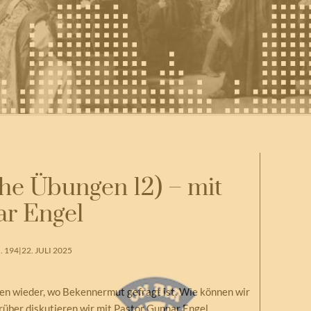
he Übungen 12) – mit
r Engel
 194
|
22. JULI 2025
onen wieder, wo Bekennermut gefragt ist. Wie können wir
arüber diskutieren wir mit Pastor Gunnar Engel