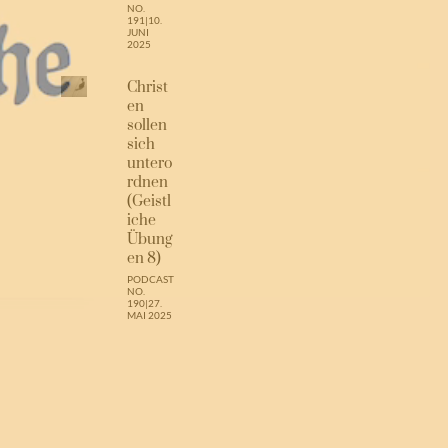
NO.
191
|
10.
JUNI
2025
Christ
en
sollen
sich
untero
rdnen
(Geistl
iche
Übung
en 8)
PODCAST
NO.
190
|
27.
MAI 2025