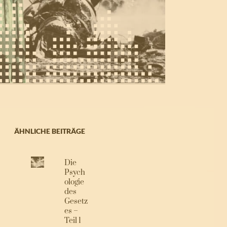
ÄHNLICHE BEITRÄGE
Die
Psych
ologie
des
Gesetz
es –
Teil 1