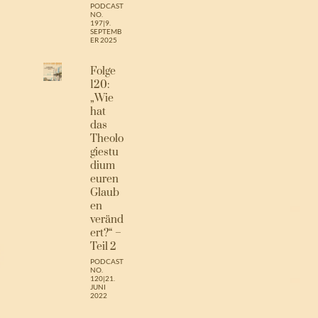
PODCAST
NO.
197
|
9.
SEPTEMB
ER 2025
Folge
120:
„Wie
hat
das
Theolo
giestu
dium
euren
Glaub
en
veränd
ert?“ –
Teil 2
PODCAST
NO.
120
|
21.
JUNI
2022