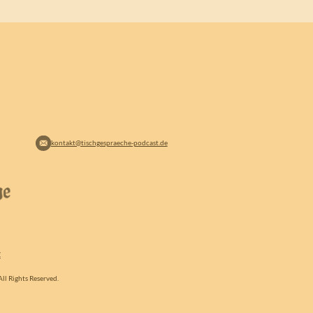
kontakt@tischgespraeche-podcast.de
Z
ll Rights Reserved.