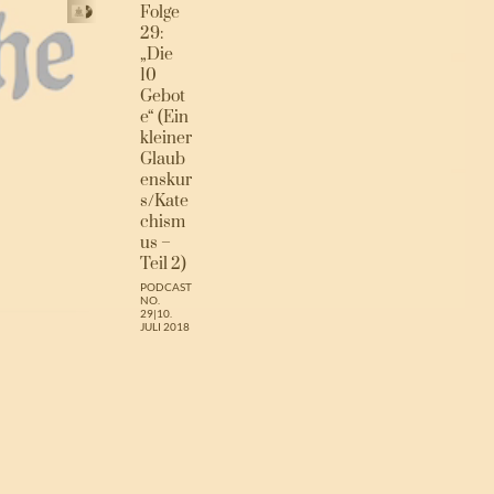
Folge
29:
„Die
10
Gebot
e“ (Ein
kleiner
Glaub
enskur
s/Kate
chism
us –
Teil 2)
PODCAST
NO.
29
|
10.
JULI 2018