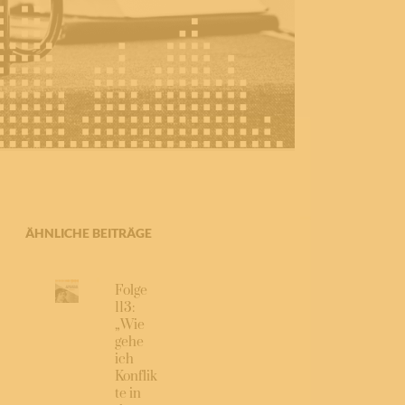
ÄHNLICHE BEITRÄGE
Folge
113:
„Wie
gehe
ich
Konflik
te in