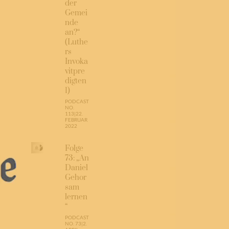
der
Gemei
nde
an?“
(Luthe
rs
Invoka
vitpre
digten
1)
PODCAST
NO.
113
|
22.
FEBRUAR
2022
Folge
73: „An
Daniel
Gehor
sam
lernen
“
PODCAST
NO. 73
|
2.