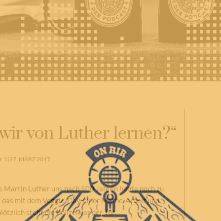
wir von Luther lernen?“
. 1
|
27. MÄRZ 2017
s Martin Luther uns nach 500 Jahren heute noch zu
as das mit dem Veggie-Day, einer Mathe-Arbeit und
tzlich steht die Polizei vor der Tür.