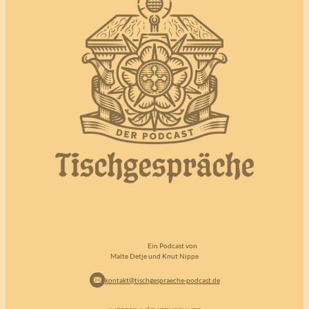
Ein Podcast von
Malte Detje und Knut Nippe
kontakt@tischgespraeche-podcast.de