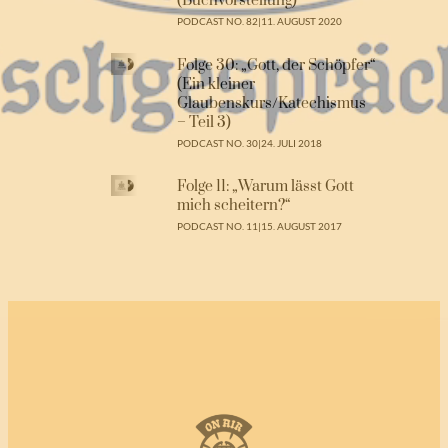
(Buchvorstellung)“
PODCAST NO. 82
|
11. AUGUST 2020
Folge 30: „Gott, der Schöpfer“
(Ein kleiner
Glaubenskurs/Katechismus
– Teil 3)
PODCAST NO. 30
|
24. JULI 2018
Folge 11: „Warum lässt Gott
mich scheitern?“
PODCAST NO. 11
|
15. AUGUST 2017