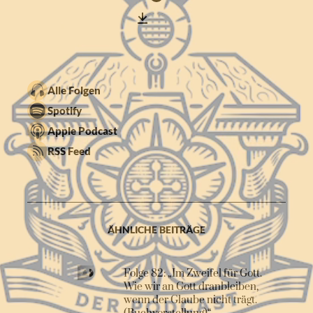
Alle Folgen
Spotify
Apple Podcast
RSS Feed
ÄHNLICHE BEITRÄGE
Folge 82: „Im Zweifel für Gott.
Wie wir an Gott dranbleiben,
wenn der Glaube nicht trägt.