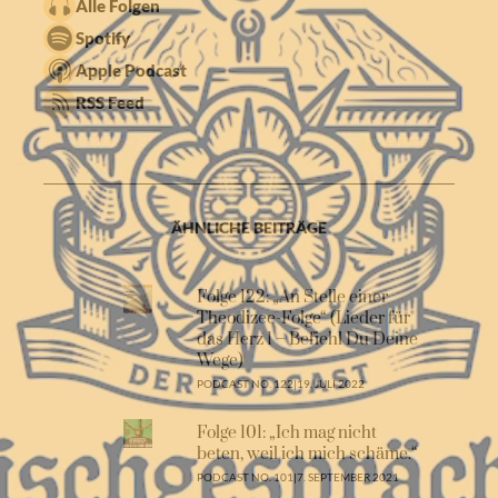
Alle Folgen
Spotify
Apple Podcast
RSS Feed
ÄHNLICHE BEITRÄGE
Folge 122: „An Stelle einer
Theodizee-Folge“ (Lieder für
das Herz 1 – Befiehl Du Deine
Wege)
PODCAST NO. 122
|
19. JULI 2022
Folge 101: „Ich mag nicht
beten, weil ich mich schäme.“
PODCAST NO. 101
|
7. SEPTEMBER 2021