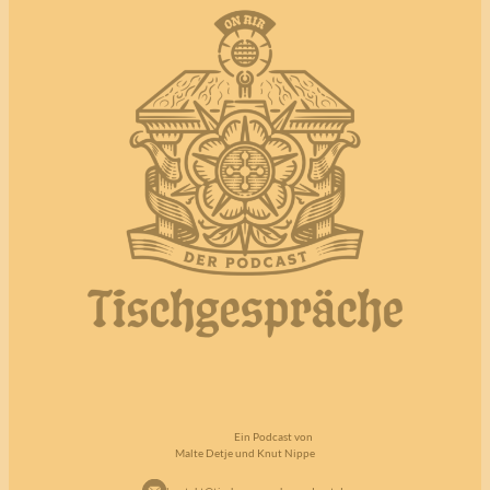
Ein Podcast von
Malte Detje und Knut Nippe