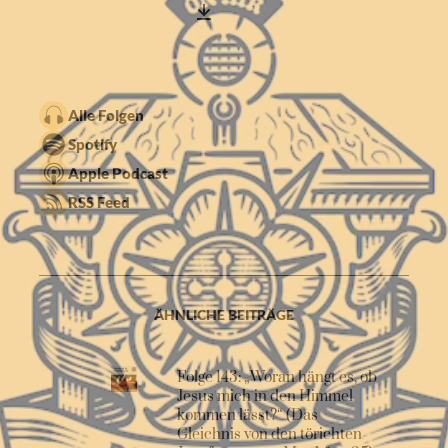
Alle Folgen
Spotify
Apple Podcast
RSS Feed
ÄHNLICHE BEITRÄGE
Folge 143: „Woran hängt es, ob
Jesus mich in den Himmel
kommen lässt?“ (Das
Gleichnis von den törichten