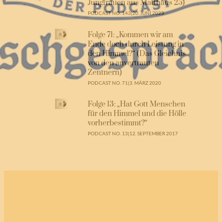
Jungfrauen aus Matthäus 25)
PODCAST NO. 143
|
20. JUNI 2023
Folge 71: „Kommen wir am
Ende doch durch Leistung in
den Himmel?“ (Das Gleichnis
von den anvertrauten
Zentnern)
PODCAST NO. 71
|
3. MÄRZ 2020
Folge 13: „Hat Gott Menschen
für den Himmel und die Hölle
vorherbestimmt?“
PODCAST NO. 13
|
12. SEPTEMBER 2017