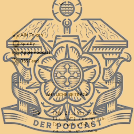
Alle Folgen
Spotify
Apple Podcast
RSS Feed
ÄHNLICHE BEITRÄGE
Folge 21: „Allein Jesus
Christus!“ (Grundlagen der
Reformation. Teil 4)
PODCAST NO. 21
|
9. JANUAR 2018