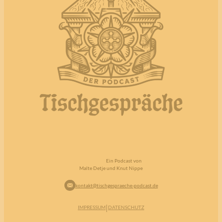
Ein Podcast von
Malte Detje und Knut Nippe
kontakt@tischgespraeche-podcast.de
|
IMPRESSUM
DATENSCHUTZ