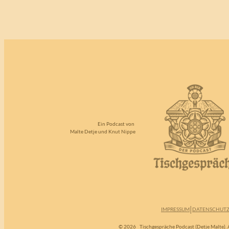
Ein Podcast von
Malte Detje und Knut Nippe
|
IMPRESSUM
DATENSCHUT
© 2026
Tischgespräche Podcast (Detje Malte). A