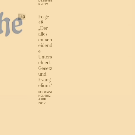
DEZEMBE
R 2019
Folge
48:
„Der
alles
entsch
eidend
e
Unters
chied.
Gesetz
und
Evang
elium.“
PODCAST
NO. 48
|
2.
APRIL
2019