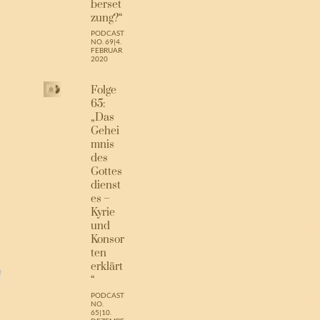
berset
zung?“
PODCAST
NO. 69
|
4.
FEBRUAR
2020
Folge
65:
„Das
Gehei
mnis
des
Gottes
dienst
es –
Kyrie
und
Konsor
ten
erklärt
“
PODCAST
NO.
65
|
10.