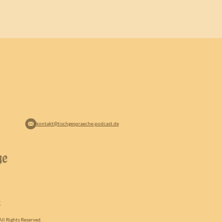
kontakt@tischgespraeche-podcast.de
Z
ll Rights Reserved.