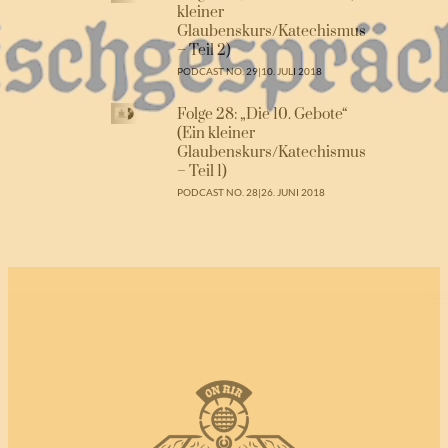
kleiner
Glaubenskurs/Katechismus
– Teil 2)
PODCAST NO. 29
|
10. JULI 2018
Folge 28: „Die 10. Gebote“
(Ein kleiner
Glaubenskurs/Katechismus
– Teil 1)
PODCAST NO. 28
|
26. JUNI 2018