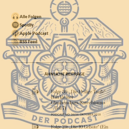
Alle Folgen
Spotify
Apple Podcast
RSS Feed
ÄHNLICHE BEITRÄGE
Folge 36: „Die Heilige Taufe“
(Ein kleiner
Glaubenskurs/Katechismus
– Teil 7)
PODCAST NO. 36
|
16. OKTOBER 2018
Folge 29: „Die 10 Gebote“ (Ein