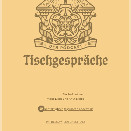
Ein Podcast von
Malte Detje und Knut Nippe
kontakt@tischgespraeche-podcast.de
|
IMPRESSUM
DATENSCHUTZ