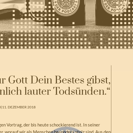
 Gott Dein Bestes gibst,
lich lauter Todsünden.“
0
|
11. DEZEMBER 2018
n Vortrag, der bis heute schockierend ist. In seiner
er, worauf wir als Menschen besonders stolz sind. Aus den