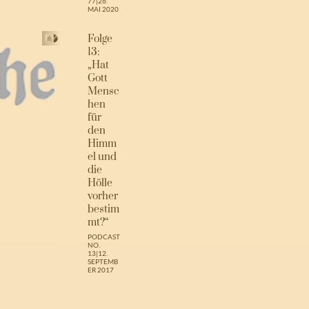
77
|
26.
MAI 2020
Folge
13:
„Hat
Gott
Mensc
hen
für
den
Himm
el und
die
Hölle
vorher
bestim
mt?“
PODCAST
NO.
13
|
12.
SEPTEMB
ER 2017