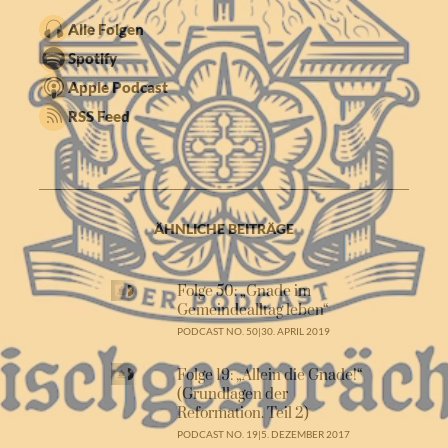
Alle Folgen
Spotify
Apple Podcast
RSS Feed
ÄHNLICHE BEITRÄGE
Folge 50: „Gnade im
Gemeindealltag leben“
PODCAST NO. 50
|
30. APRIL 2019
Folge 19: „Allein die Gnade!“
(Grundlagen der
Reformation. Teil 2)
PODCAST NO. 19
|
5. DEZEMBER 2017