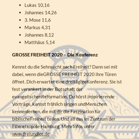
Lukas 10,16
Johannes 14,26
3. Mose 11,6
Markus 4,31
Johannes 8,12
Matthäus 5,14
GROSSE FREIHEIT 2020 – Die Konferenz
Kennst du die Sehnsucht nach Freiheit? Dann sei mit
dabei, wenn dieGROSSE FREIHEIT 2020 ihre Türen
öffnet. Dich erwartet eine dreitägigeKonferenz. Sie ist
fest verankert in der Botschaft der
evangelischenReformation. Du hörst inspirierende
Vorträge, kannst fröhlich singen undMenschen
kennenlernen, die mit dir die Faszination für
biblischeFreiheit teilen. Und all das im Zentrum der
Elbmetropole Hamburg. MehrInfos unter
www.freiundlos.de