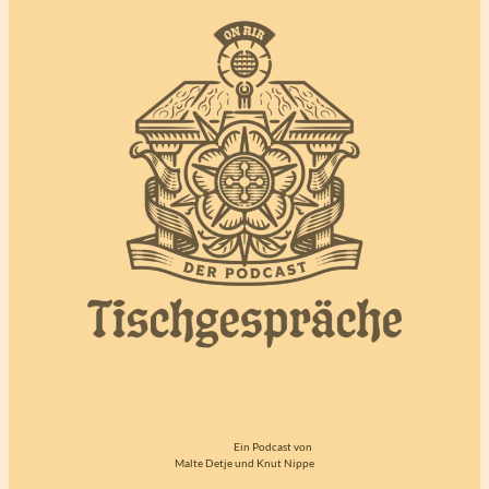
Ein Podcast von
Malte Detje und Knut Nippe