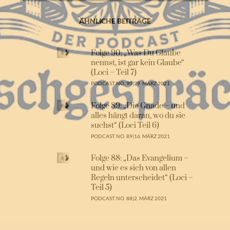
ÄHNLICHE BEITRÄGE
Folge 90: „Was Du Glaube
nennst, ist gar kein Glaube“
(Loci – Teil 7)
PODCAST NO. 90
|
29. MÄRZ 2021
Folge 89: „Die Gnade – und
alles hängt daran, wo du sie
suchst“ (Loci Teil 6)
PODCAST NO. 89
|
16. MÄRZ 2021
Folge 88: „Das Evangelium –
und wie es sich von allen
Regeln unterscheidet“ (Loci –
Teil 5)
PODCAST NO. 88
|
2. MÄRZ 2021