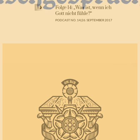
Folge 14: „Was ist, wenn ich
Gott nicht fühle?“
PODCAST NO. 14
|
26. SEPTEMBER 2017