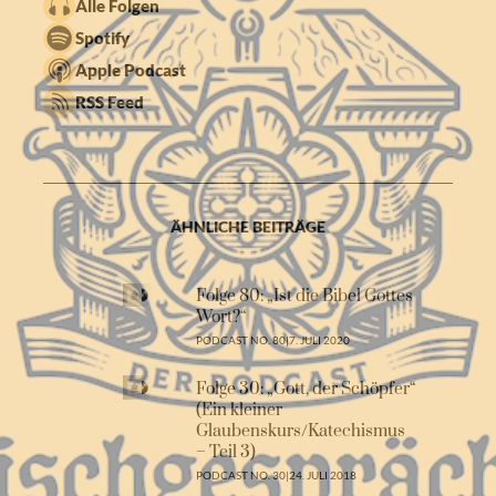
Alle Folgen
Spotify
Apple Podcast
RSS Feed
ÄHNLICHE BEITRÄGE
Folge 80: „Ist die Bibel Gottes
Wort?“
PODCAST NO. 80
|
7. JULI 2020
Folge 30: „Gott, der Schöpfer“
(Ein kleiner
Glaubenskurs/Katechismus
– Teil 3)
PODCAST NO. 30
|
24. JULI 2018