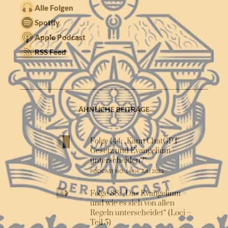
Alle Folgen
Spotify
Apple Podcast
RSS Feed
ÄHNLICHE BEITRÄGE
Folge 144: „Kann ChatGPT
Gesetz und Evangelium
unterscheiden?“
PODCAST NO. 144
|
4. JULI 2023
Folge 88: „Das Evangelium –
und wie es sich von allen
Regeln unterscheidet“ (Loci –
Teil 5)