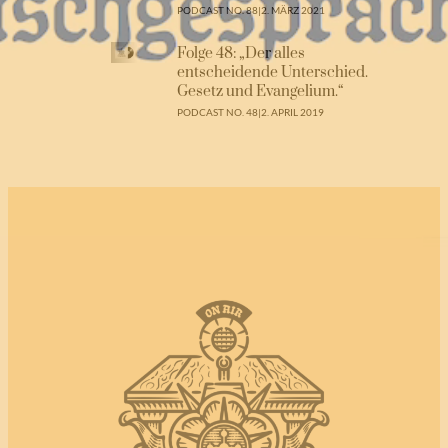
PODCAST NO. 88
|
2. MÄRZ 2021
Folge 48: „Der alles
entscheidende Unterschied.
Gesetz und Evangelium.“
PODCAST NO. 48
|
2. APRIL 2019