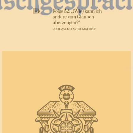
Folge 52: „(Wie) kann ich
andere vom Glauben
überzeugen?“
PODCAST NO. 52
|
28. MAI 2019