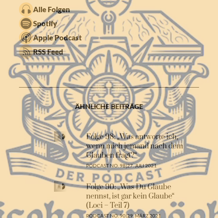
Alle Folgen
Spotify
Apple Podcast
RSS Feed
ÄHNLICHE BEITRÄGE
Folge 98: „Was antworte ich,
wenn mich jemand nach dem
Glauben fragt?“
PODCAST NO. 98
|
27. JULI 2021
Folge 90: „Was Du Glaube
nennst, ist gar kein Glaube“
(Loci – Teil 7)
PODCAST NO. 90
|
29. MÄRZ 2021