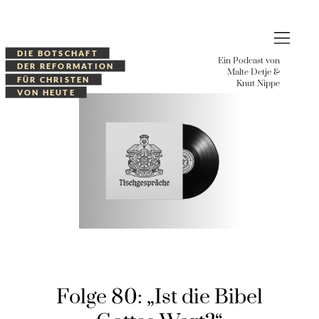
Zum
Inhalt
springen
DIE BOTSCHAFT
Ein Podcast von
DER REFORMATION
Malte Detje &
Tischgespräche
FÜR CHRISTEN
Knut Nippe
VON HEUTE
Podcast
Folge 80: „Ist die Bibel