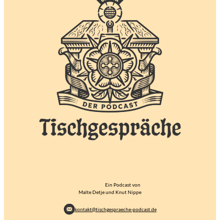
Ein Podcast von
Malte Detje und Knut Nippe
kontakt@tischgespraeche-podcast.de