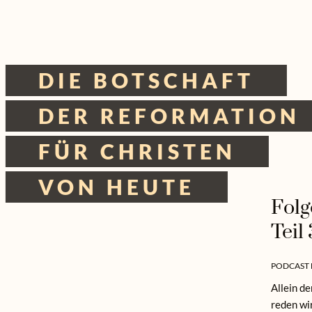
Zum
Inhalt
DIE BOTSCHAFT
springen
DER REFORMATION
Tischgespräche
FÜR CHRISTEN
Podcast
VON HEUTE
Folg
Teil 
PODCAST 
Allein d
reden wi