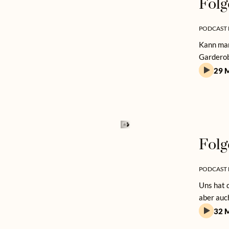
Folg
PODCAST 
Kann man
Garderob
29 M
Folg
PODCAST 
Uns hat d
aber auch
32 M