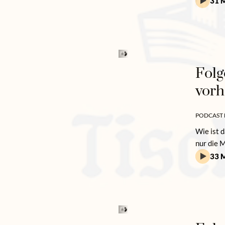
31 M
Folg
vorh
PODCAST 
Wie ist 
nur die 
33 M