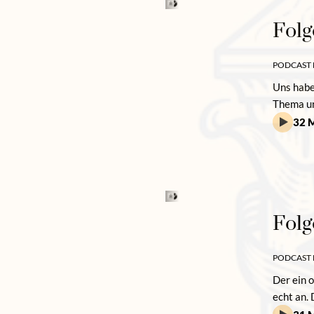
Folg
PODCAST 
Uns habe
Thema un
32 M
Folg
PODCAST 
Der ein 
echt an. 