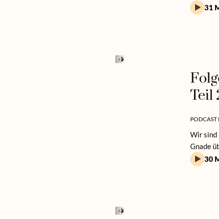
31 M
Folg
Teil 
PODCAST 
Wir sind
Gnade üb
30 M