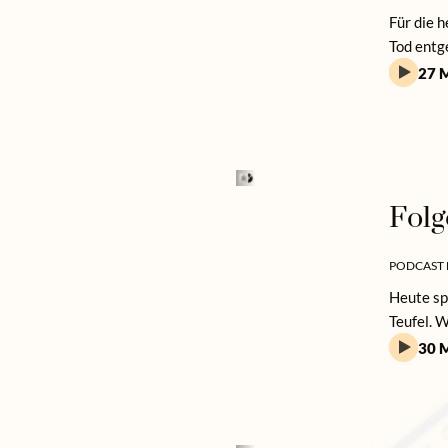
Für die 
Tod entg
27 M
Folg
PODCAST 
Heute sp
Teufel. W
30 M