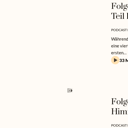
Folg
Teil 
PODCAST 
Während 
eine vie
ersten…
33 M
Folg
Him
PODCAST 