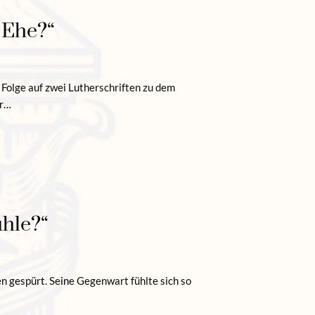
r Ehe?“
Folge auf zwei Lutherschriften zu dem
er…
ühle?“
n gespürt. Seine Gegenwart fühlte sich so