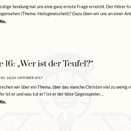
heutige Sendung hat uns eine ganz ernste Frage erreicht. Der Hörer f
egensehen (Thema: Heilsgewissheit)? Dazu üben wir uns an einer A
in.
e 16: „Wer ist der Teufel?“
NO. 16
|
24. OKTOBER 2017
rechen wir über ein Thema, über das manche Christen viel zu wenig re
er ist er und was tut er? Ist er der böse Gegenspieler…
in.