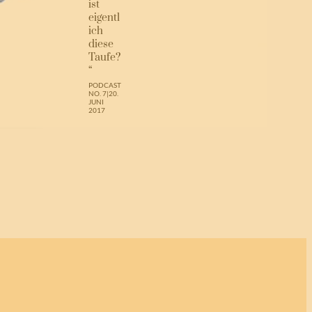
ist
eigentl
ich
diese
Taufe?
“
PODCAST
NO. 7
|
20.
JUNI
2017