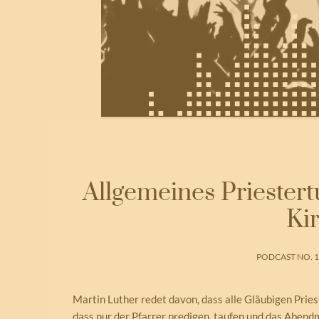
Allgemeines Priestert
Ki
PODCAST NO. 1
Martin Luther redet davon, dass alle Gläubigen Priest
dass nur der Pfarrer predigen, taufen und das Aben