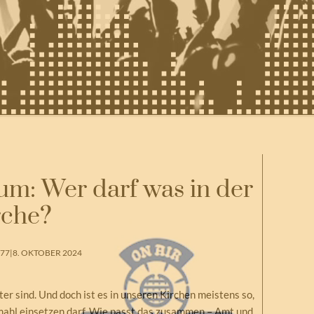
um: Wer darf was in der
rche?
77
|
8. OKTOBER 2024
er sind. Und doch ist es in unseren Kirchen meistens so,
dmahl einsetzen darf. Wie passt das zusammen – Amt und