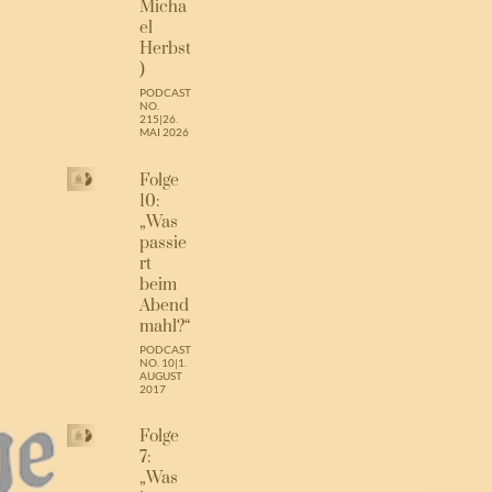
Micha
el
Herbst
)
PODCAST
NO.
215
|
26.
MAI 2026
Folge
10:
„Was
passie
rt
beim
Abend
mahl?“
PODCAST
NO. 10
|
1.
AUGUST
2017
Folge
7:
„Was