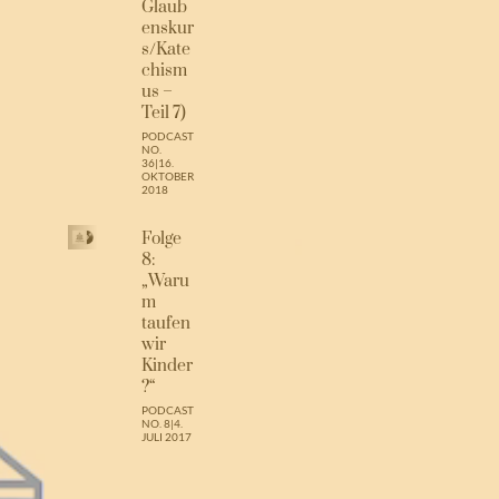
Glaub
enskur
s/Kate
chism
us –
Teil 7)
PODCAST
NO.
36
|
16.
OKTOBER
2018
Folge
8:
„Waru
m
taufen
wir
Kinder
?“
PODCAST
NO. 8
|
4.
JULI 2017