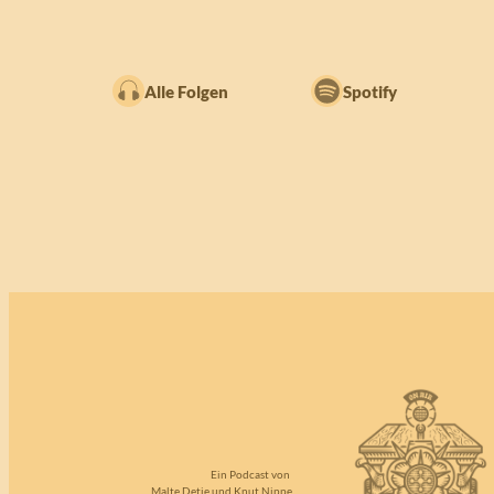
Alle Folgen
Spotify
Ein Podcast von
Malte Detje und Knut Nippe