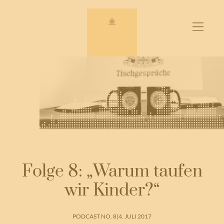
Zum
Inhalt
springen
Folge 8: „Warum taufen
wir Kinder?“
PODCAST NO. 8
|
4. JULI 2017