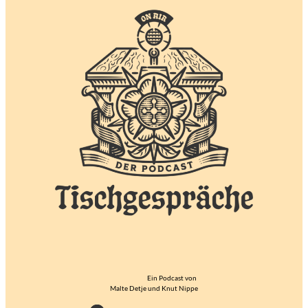
Ein Podcast von
Malte Detje und Knut Nippe