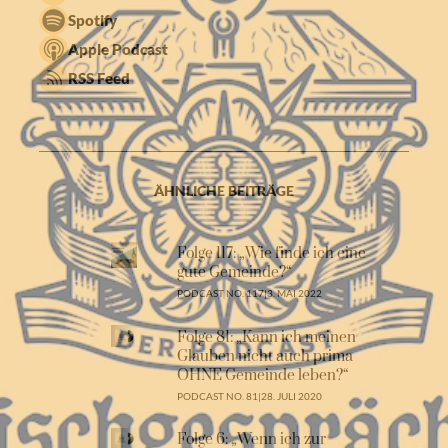
Spotify
Apple Podcast
RSS Feed
ÄHNLICHE BEITRÄGE
Folge 117: „Wie finde ich eine
gute Gemeinde?“
PODCAST NO. 117
|
3. MAI 2022
Folge 81: „Kann ich meinen
Glauben nicht auch prima
OHNE Gemeinde leben?“
PODCAST NO. 81
|
28. JULI 2020
Folge 6: „Wenn ich zur