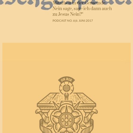
Mitarbeit in der Gemeinde
Nein sage, sage ich dann auch
zu Jesus Nein?“
PODCAST NO. 6
|
6. JUNI 2017