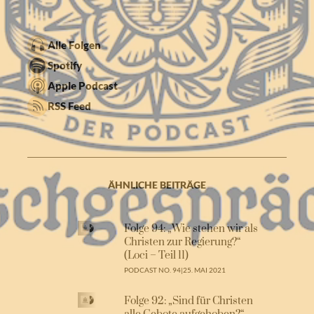
Alle Folgen
Spotify
Apple Podcast
RSS Feed
ÄHNLICHE BEITRÄGE
Folge 94: „Wie stehen wir als
Christen zur Regierung?“
(Loci – Teil 11)
PODCAST NO. 94
|
25. MAI 2021
Folge 92: „Sind für Christen