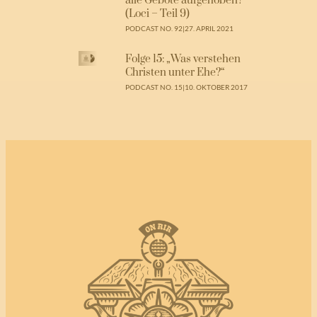
alle Gebote aufgehoben?“
(Loci – Teil 9)
PODCAST NO. 92
|
27. APRIL 2021
Folge 15: „Was verstehen
Christen unter Ehe?“
PODCAST NO. 15
|
10. OKTOBER 2017