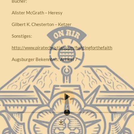
Bücher:
Alister McGrath – Heresy
Gilbert K. Chesterton – Ketzer
Sonstiges:
http://www.piratechristian.com/fightingforthefaith
Augsburger Bekenntnis: Artikel 7
/