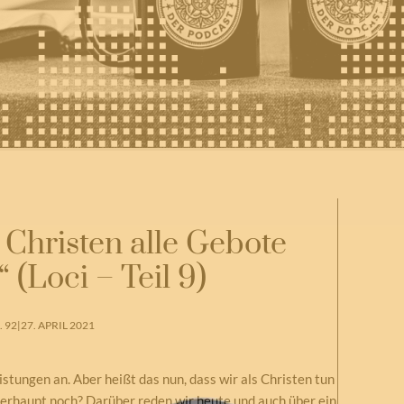
 Christen alle Gebote
(Loci – Teil 9)
 92
|
27. APRIL 2021
tungen an. Aber heißt das nun, dass wir als Christen tun
berhaupt noch? Darüber reden wir heute und auch über ein