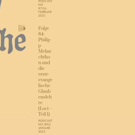
PODCAST
NO.
87
|
16.
FEBRUAR
2021
Folge
84:
Philip
p
Melan
chtho
n und
die
erste
evange
lische
Glaub
ensleh
re
(Loci –
Teil 1)
PODCAST
NO. 84
|
5.
JANUAR
2021