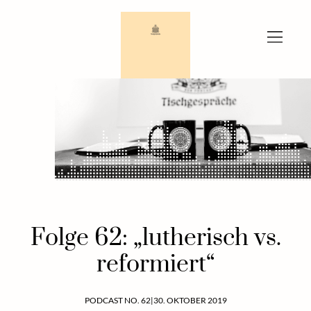
Zum
Inhalt
springen
Folge 62: „lutherisch vs.
reformiert“
PODCAST NO. 62
|
30. OKTOBER 2019