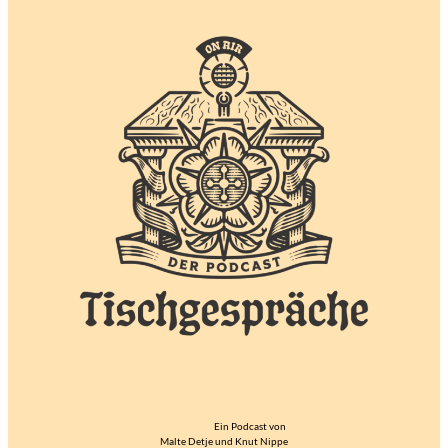
Ein Podcast von
Malte Detje und Knut Nippe