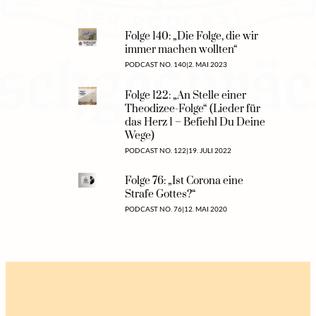
Folge 140: „Die Folge, die wir
immer machen wollten“
PODCAST NO. 140
|
2. MAI 2023
Folge 122: „An Stelle einer
Theodizee-Folge“ (Lieder für
das Herz 1 – Befiehl Du Deine
Wege)
PODCAST NO. 122
|
19. JULI 2022
Folge 76: „Ist Corona eine
Strafe Gottes?“
PODCAST NO. 76
|
12. MAI 2020