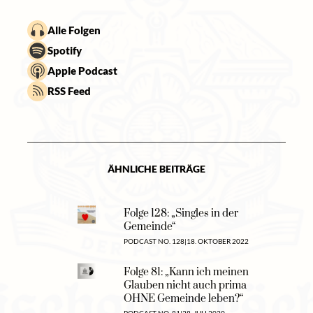
Alle Folgen
Spotify
Apple Podcast
RSS Feed
ÄHNLICHE BEITRÄGE
Folge 128: „Singles in der
Gemeinde“
PODCAST NO. 128
|
18. OKTOBER 2022
Folge 81: „Kann ich meinen
Glauben nicht auch prima
OHNE Gemeinde leben?“
PODCAST NO. 81
|
28. JULI 2020