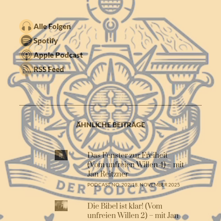
Alle Folgen
Spotify
Apple Podcast
RSS Feed
ÄHNLICHE BEITRÄGE
Das Fenster zur Freiheit
(Vom unfreien Willen 4) – mit
Jan Reitzner
PODCAST NO. 202
|
18. NOVEMBER 2025
Die Bibel ist klar! (Vom
unfreien Willen 2) – mit Jan