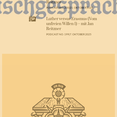
Reitzner
PODCAST NO. 200
|
21. OKTOBER 2025
Luther versus Erasmus (Vom
unfreien Willen 1) – mit Jan
Reitzner
PODCAST NO. 199
|
7. OKTOBER 2025