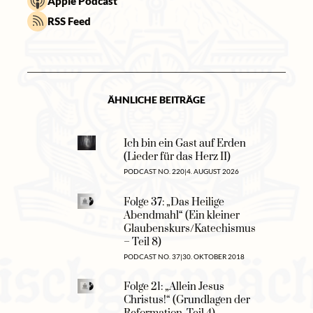
Apple Podcast
RSS Feed
ÄHNLICHE BEITRÄGE
Ich bin ein Gast auf Erden
(Lieder für das Herz II)
PODCAST NO. 220
|
4. AUGUST 2026
Folge 37: „Das Heilige
Abendmahl“ (Ein kleiner
Glaubenskurs/Katechismus
– Teil 8)
PODCAST NO. 37
|
30. OKTOBER 2018
Folge 21: „Allein Jesus
Christus!“ (Grundlagen der