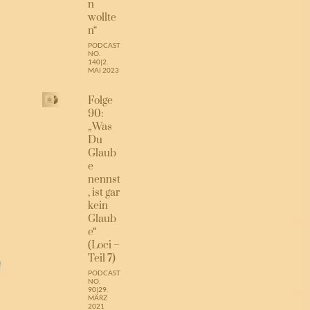
n
wollte
n“
PODCAST
NO.
140
|
2.
MAI 2023
Folge
90:
„Was
Du
Glaub
e
nennst
, ist gar
kein
Glaub
e“
(Loci –
Teil 7)
PODCAST
NO.
90
|
29.
MÄRZ
2021