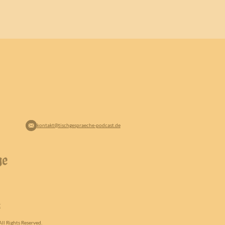
kontakt@tischgespraeche-podcast.de
Z
ll Rights Reserved.