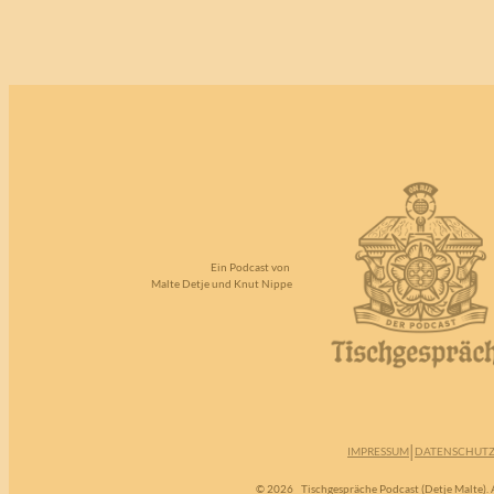
Ein Podcast von
Malte Detje und Knut Nippe
|
IMPRESSUM
DATENSCHUT
© 2026
Tischgespräche Podcast (Detje Malte). A