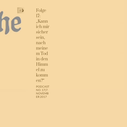
Folge
17:
„Kann
ich mir
sicher
sein,
nach
meine
m Tod
in den
Himm
el zu
komm
en?“
PODCAST
NO. 17
|
7.
NOVEMB
ER 2017